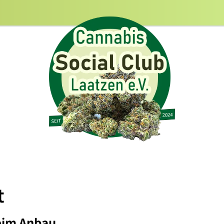
t
eim Anbau